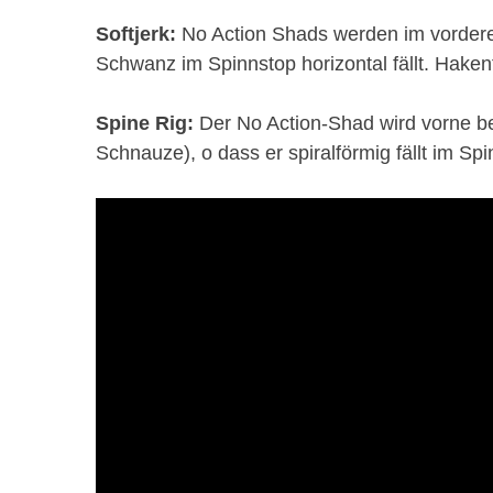
Softjerk:
No Action Shads werden im vorderen 
Schwanz im Spinnstop horizontal fällt. Haken
Spine Rig:
Der No Action-Shad wird vorne be
Schnauze), o dass er spiralförmig fällt im S