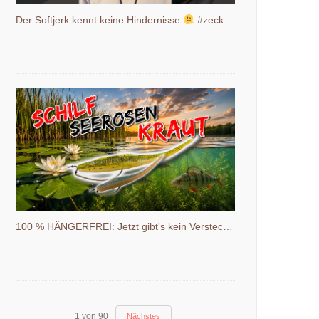
Der Softjerk kennt keine Hindernisse
#zeckfishing #shakystick #barschangeln
100 % HÄNGERFREI: Jetzt gibt's kein Versteck mehr!
1
von
90
Nächstes