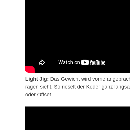
Light Jig:
Das Gewicht wird vorne angebrach
ragen sieht. So rieselt der Köder ganz lang
oder Offset.