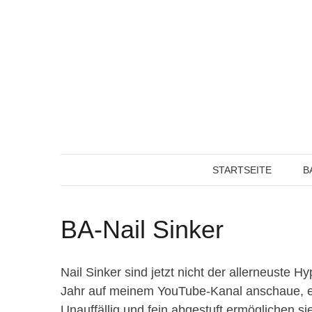
Skip
to
content
STARTSEITE
B
BA-Nail Sinker
Nail Sinker sind jetzt nicht der allerneuste 
Jahr auf meinem YouTube-Kanal anschaue, er
Unauffällig und fein abgestuft ermöglichen si