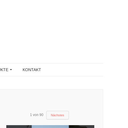
UKTE
KONTAKT
1
von
90
Nächstes