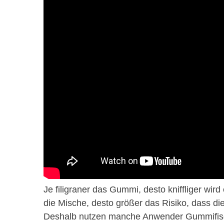
Je filigraner das Gummi, desto kniffliger wir
die Mische, desto größer das Risiko, dass die
Deshalb nutzen manche Anwender Gummifischk