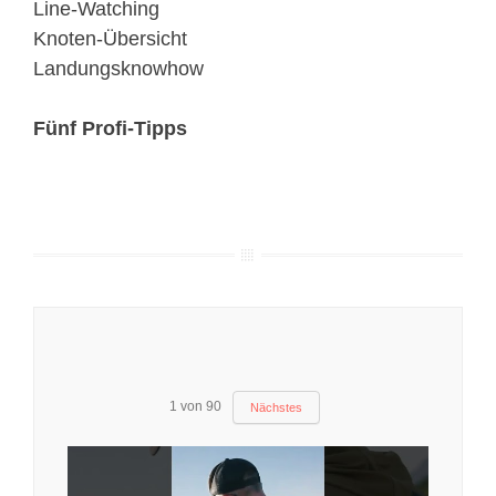
Line-Watching
Knoten-Übersicht
Landungsknowhow
Fünf Profi-Tipps
1
von
90
Nächstes