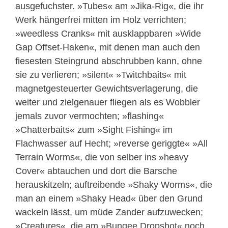
ausgefuchster. »Tubes« am »Jika-Rig«, die ihr
Werk hängerfrei mitten im Holz verrichten;
»weedless Cranks« mit ausklappbaren »Wide
Gap Offset-Haken«, mit denen man auch den
fiesesten Steingrund abschrubben kann, ohne
sie zu verlieren; »silent« »Twitchbaits« mit
magnetgesteuerter Gewichtsverlagerung, die
weiter und zielgenauer fliegen als es Wobbler
jemals zuvor vermochten; »flashing«
»Chatterbaits« zum »Sight Fishing« im
Flachwasser auf Hecht; »reverse geriggte« »All
Terrain Worms«, die von selber ins »heavy
Cover« abtauchen und dort die Barsche
herauskitzeln; auftreibende »Shaky Worms«, die
man an einem »Shaky Head« über den Grund
wackeln lässt, um müde Zander aufzuwecken;
»Creatures«, die am »Bungee Dropshot« noch