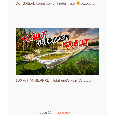
Der Softjerk kennt keine Hindernisse
#zeckfishing #shakystick #barschangeln
100 % HÄNGERFREI: Jetzt gibt's kein Versteck mehr!
1
von
90
Nächstes