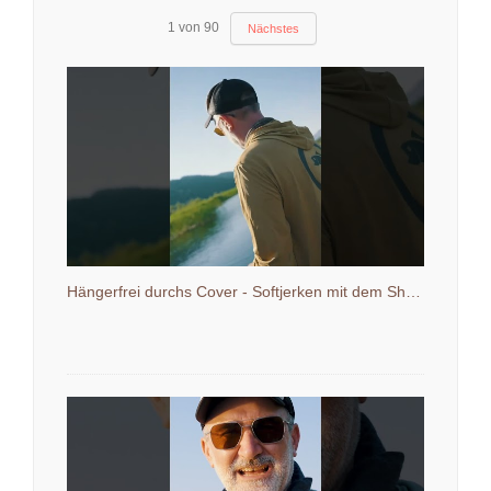
1
von
90
Nächstes
Hängerfrei durchs Cover - Softjerken mit dem Shaky Stick