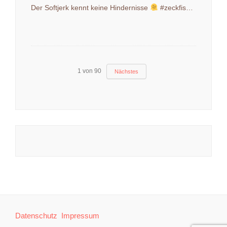
Der Softjerk kennt keine Hindernisse
#zeckfishing #shakystick #barschangeln
1
von
90
Nächstes
Datenschutz
Impressum