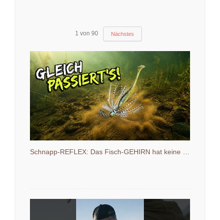
1
von
90
Nächstes
Schnapp-REFLEX: Das Fisch-GEHIRN hat keine Chance!